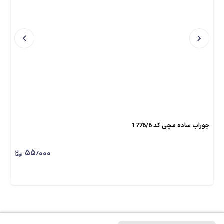
جوراب ساده مچی کد 1776/6
جورا
۵۵٫۰۰۰