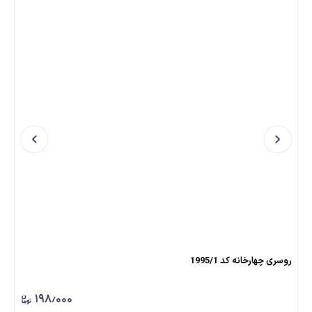
روسری چهارخانه کد 1995/1
روسری ط
۱۹۸٫۰۰۰