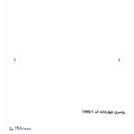
روسری چهارخانه کد 1995/1
روسری ط
۱۹۸٫۰۰۰