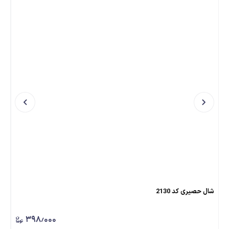
شال حصیری کد 2130
شال
۳۹۸٫۰۰۰