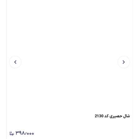
شال حصیری کد 2130
شال
۳۹۸٫۰۰۰